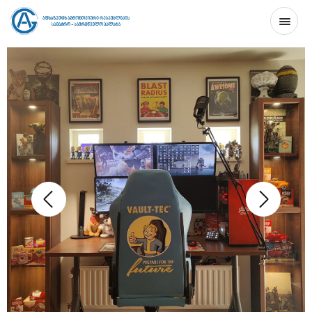
ᲛᲗᲐᲕᲐᲠᲘ
ᲞᲠᲝᲔᲥᲢᲘᲡ ᲨᲔᲡᲐᲮᲔᲑ
ᲙᲝᲜᲢᲐᲥᲢᲘ
GE
EN
RU