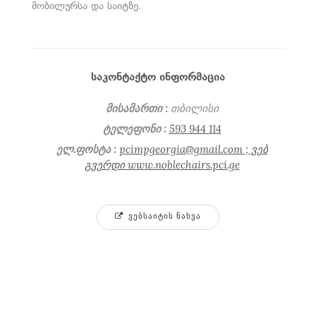
მობილურსა და საიტზე.
ᲡᲐᲙᲝᲜᲢᲐᲥᲢᲝ ᲘᲜᲤᲝᲠᲛᲐᲪᲘᲐ
მისამართი :
თბილისი
ტელეფონი :
593 944 114
ელ.ფოსტა :
pcimpgeorgia@gmail.com ; ვებ
გვერდი www.noblechairs.pci.ge
ᲕᲔᲑᲡᲐᲘᲢᲘᲡ ᲜᲐᲮᲕᲐ