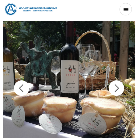
ᲛᲗᲐᲕᲐᲠᲘ
ᲞᲠᲝᲔᲥᲢᲘᲡ ᲨᲔᲡᲐᲮᲔᲑ
ᲙᲝᲜᲢᲐᲥᲢᲘ
GE
EN
RU