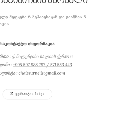
ატივი ჩაის სურნელი
ლი შედგება 6 მეპაიესაგან და გააჩნია 5
აცია.
ᲡᲐᲙᲝᲜᲢᲐᲥᲢᲝ ᲘᲜᲤᲝᲠᲛᲐᲪᲘᲐ
რთი :
ქ. წალენჯიხა სალიას ქუჩაN 6
ონი :
+995 597 983 797 / 571 553 443
.ფოსტა :
chaissurneli@gmail.com
ᲕᲔᲑᲡᲐᲘᲢᲘᲡ ᲜᲐᲮᲕᲐ