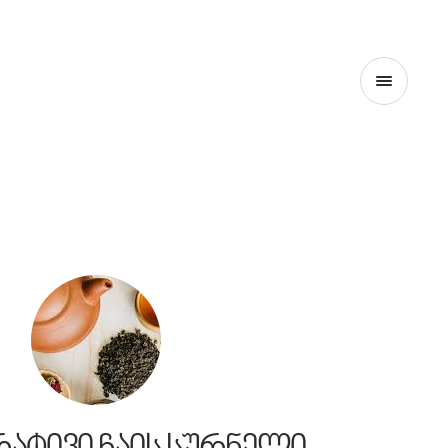
ᲛᲗᲐᲕᲐᲠᲘ
ᲞᲠᲝᲔᲥᲢᲘᲡ ᲨᲔᲡᲐᲮᲔᲑ
ᲙᲝᲜᲢᲐᲥᲢᲘ