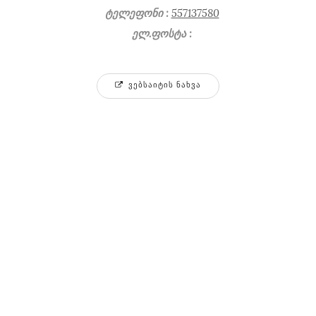
ტელეფონი :
557137580
ელ.ფოსტა :
ᲕᲔᲑᲡᲐᲘᲢᲘᲡ ᲜᲐᲮᲕᲐ