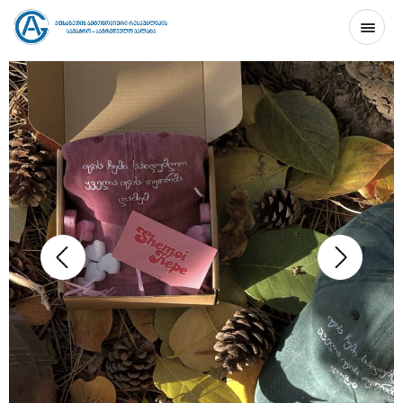
ᲛᲗᲐᲕᲐᲠᲘ
ᲞᲠᲝᲔᲥᲢᲘᲡ ᲨᲔᲡᲐᲮᲔᲑ
ᲙᲝᲜᲢᲐᲥᲢᲘ
GE
EN
RU