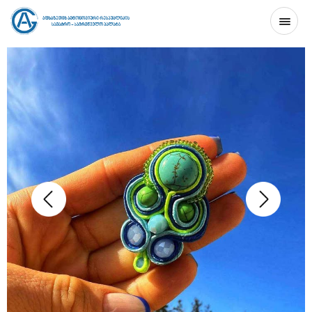
ᲛᲗᲐᲕᲐᲠᲘ
ᲞᲠᲝᲔᲥᲢᲘᲡ ᲨᲔᲡᲐᲮᲔᲑ
ᲙᲝᲜᲢᲐᲥᲢᲘ
GE
EN
RU