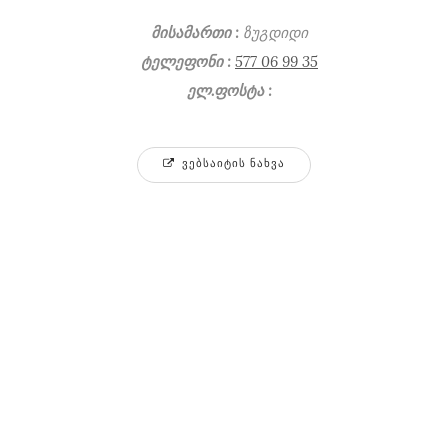
მისამართი :
ზუგდიდი
ტელეფონი :
577 06 99 35
ელ.ფოსტა :
ᲕᲔᲑᲡᲐᲘᲢᲘᲡ ᲜᲐᲮᲕᲐ