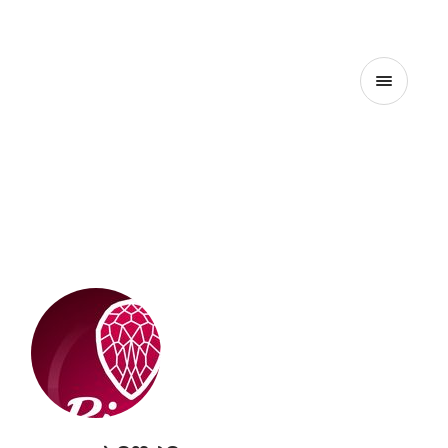
ᲛᲗᲐᲕᲐᲠᲘ
ᲞᲠᲝᲔᲥᲢᲘᲡ ᲨᲔᲡᲐᲮᲔᲑ
ᲙᲝᲜᲢᲐᲥᲢᲘ