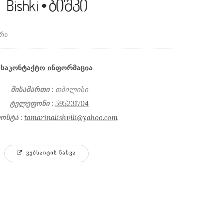
Bishki • ბიშკი
ერი
ᲡᲐᲙᲝᲜᲢᲐᲥᲢᲝ ᲘᲜᲤᲝᲠᲛᲐᲪᲘᲐ
მისამართი :
თბილისი
ტელეფონი :
595231704
ოსტა :
tamarinalishvili@yahoo.com
ᲕᲔᲑᲡᲐᲘᲢᲘᲡ ᲜᲐᲮᲕᲐ