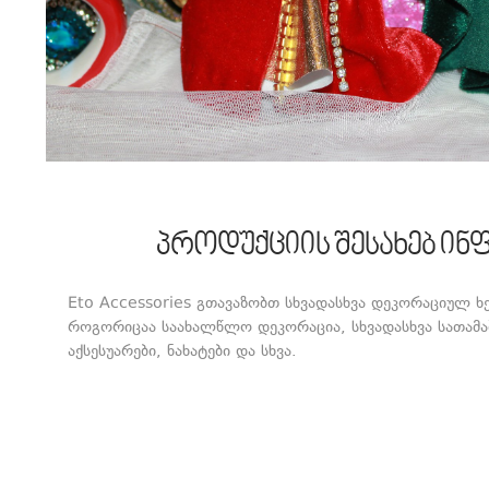
პროდუქციის შესახებ ინ
Eto Accessories გთავაზობთ სხვადასხვა დეკორაციულ ხ
როგორიცაა საახალწლო დეკორაცია, სხვადასხვა სათამაშ
აქსესუარები, ნახატები და სხვა.