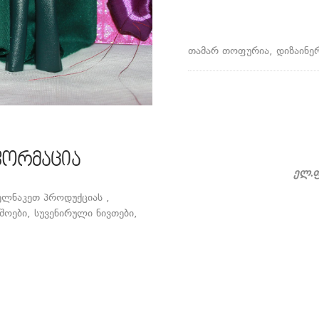
თამარ თოფურია, დიზაინე
ფორმაცია
ელ.ფ
ელნაკეთ პროდუქციას ,
ოები, სუვენირული ნივთები,