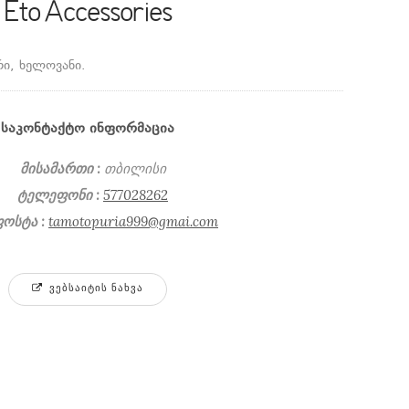
Eto Accessories
რი, ხელოვანი.
ᲡᲐᲙᲝᲜᲢᲐᲥᲢᲝ ᲘᲜᲤᲝᲠᲛᲐᲪᲘᲐ
მისამართი :
თბილისი
ტელეფონი :
577028262
ოსტა :
tamotopuria999@gmai.com
ᲕᲔᲑᲡᲐᲘᲢᲘᲡ ᲜᲐᲮᲕᲐ