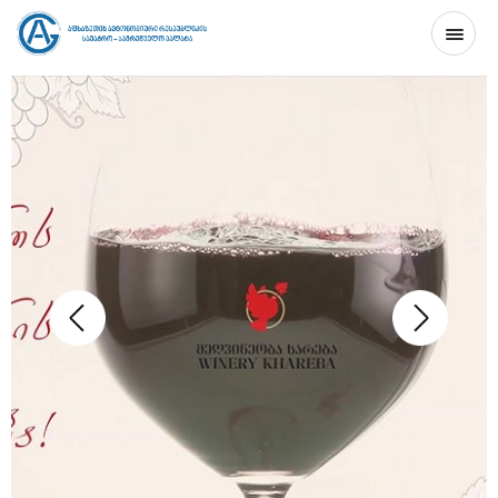
ᲛᲗᲐᲕᲐᲠᲘ
ᲞᲠᲝᲔᲥᲢᲘᲡ ᲨᲔᲡᲐᲮᲔᲑ
ᲙᲝᲜᲢᲐᲥᲢᲘ
GE
EN
RU